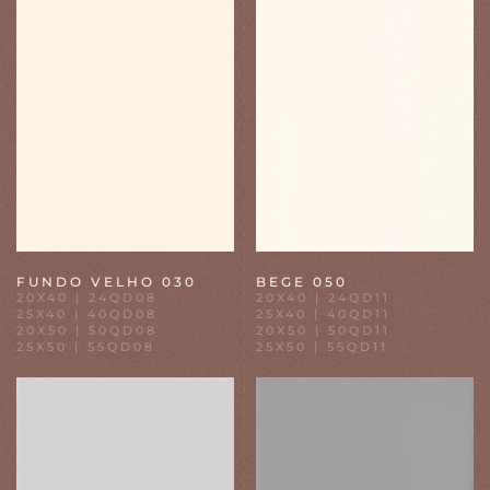
FUNDO VELHO 030
BEGE 050
20X40 | 24QD08
20X40 | 24QD11
25X40 | 40QD08
25X40 | 40QD11
20X50 | 50QD08
20X50 | 50QD11
25X50 | 55QD08
25X50 | 55QD11