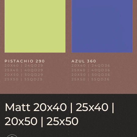
PISTACHIO 290
AZUL 360
20X40 | 24QD29
20X40 | 24QD36
25X40 | 40QD29
25X40 | 40QD36
20X50 | 50QD29
20X50 | 50QD36
25X50 | 55QD29
25X50 | 55QD36
Matt 20x40 | 25x40 |
20x50 | 25x50