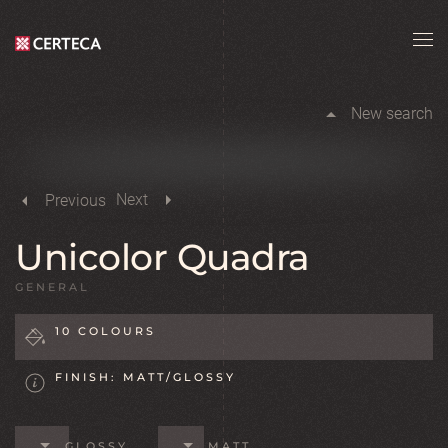
Skip to main content
New search
Next
Previous
Unicolor Quadra
GENERAL
10 COLOURS
FINISH: MATT/GLOSSY
GLOSSY
MATT