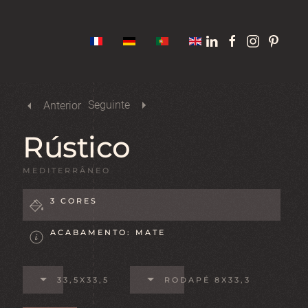
Seguinte
Anterior
Rústico
MEDITERRÂNEO
3 CORES
ACABAMENTO: MATE
33,5X33,5
RODAPÉ 8X33,3