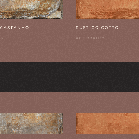
 CASTANHO
RUSTICO COTTO
13
REF 33RU12